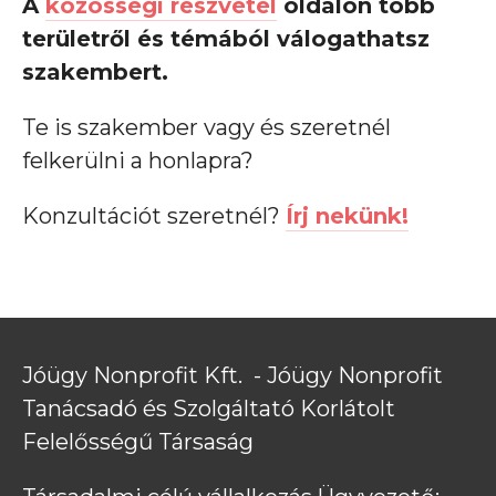
A 
közösségi részvétel
 oldalon több 
területről és témából válogathatsz 
szakembert.
Te is szakember vagy és szeretnél 
felkerülni a honlapra?
Konzultációt szeretnél? 
Írj nekünk!
Jóügy Nonprofit Kft.  - Jóügy Nonprofit 
Tanácsadó és Szolgáltató Korlátolt 
Felelősségű Társaság