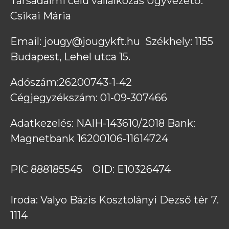
Társadalmi célú vállalkozás Ügyvezető: 
Csikai Mária
Email: jougy@jougykft.hu  Székhely: 1155 
Budapest, Lehel utca 15. 
Adószám:26200743-1-42            
Cégjegyzékszám: 01-09-307466
Adatkezelés: NAIH-143610/2018 Bank: 
Magnetbank 16200106-11614724 
PIC 888185545    OID: E10326474 
Iroda: Valyo Bázis Kosztolányi Dezső tér 7. 
1114