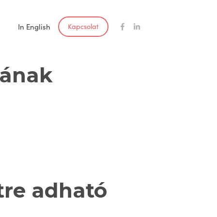
In English
Kapcsolat
ának 
re adható 