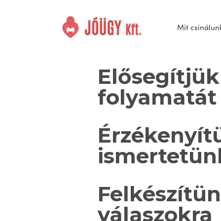
Mit csinálun
Elősegítjü
folyamatát
Érzékenyít
ismertetün
Felkészítün
válaszokra