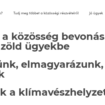
k?
Tudj meg többet a közösségi részvételről
Jó ügyek
k a közösség bevonás
 zöld ügyekbe
ünk, elmagyarázunk, 
k
k a klímavészhelyzet