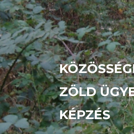
KÖZÖSSÉGI
ZÖLD ÜGY
KÉPZÉS