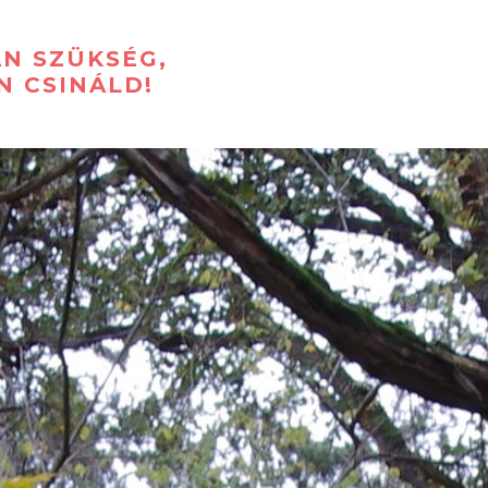
AN SZÜKSÉG,
N CSINÁLD!